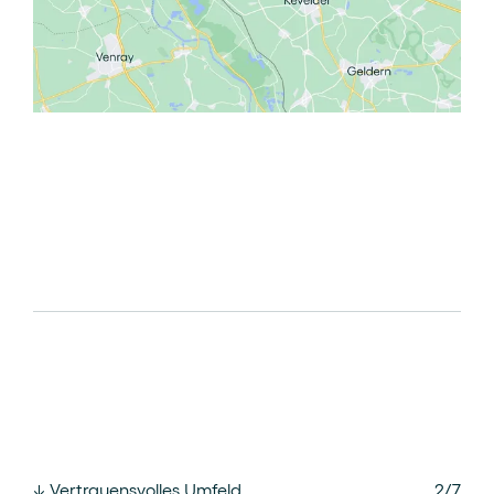
↓
Vertrauensvolles Umfeld
2
/
7